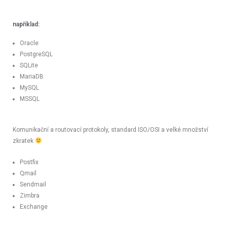
například:
Oracle
PostgreSQL
SQLite
MariaDB
MySQL
MSSQL
Komunikační a routovací protokoly, standard ISO/OSI a velké množství
zkratek
Postfix
Qmail
Sendmail
Zimbra
Exchange