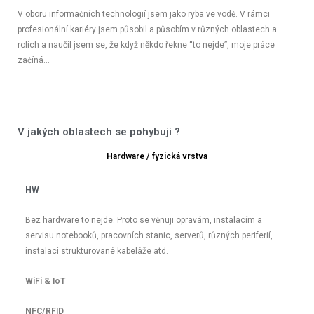
V oboru informačních technologií jsem jako ryba ve vodě. V rámci
profesionální kariéry jsem působil a působím v různých oblastech a
rolích a naučil jsem se, že když někdo řekne “to nejde”, moje práce
začíná…
V jakých oblastech se pohybuji ?
Hardware / fyzická vrstva
HW
Bez hardware to nejde. Proto se věnuji opravám, instalacím a
servisu notebooků, pracovních stanic, serverů, různých periferií,
instalaci strukturované kabeláže atd.
WiFi & IoT
NFC/RFID