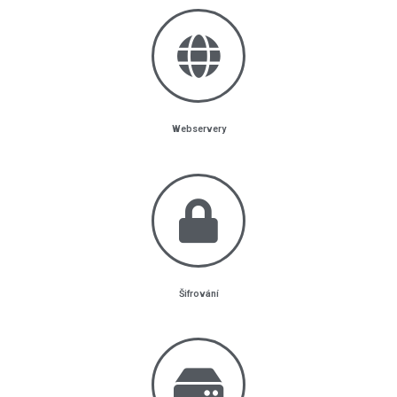
Webservery
Šifrování